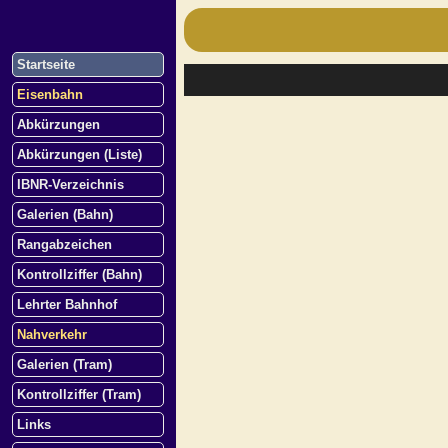
Startseite
Eisenbahn
Abkürzungen
Abkürzungen (Liste)
IBNR-Verzeichnis
Galerien (Bahn)
Rangabzeichen
Kontrollziffer (Bahn)
Lehrter Bahnhof
Nahverkehr
Galerien (Tram)
Kontrollziffer (Tram)
Links