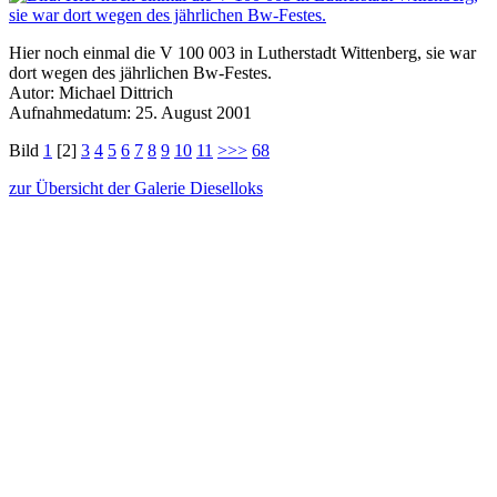
Hier noch einmal die V 100 003 in Lutherstadt Wittenberg, sie war
dort wegen des jährlichen Bw-Festes.
Autor: Michael Dittrich
Aufnahmedatum: 25. August 2001
Bild
1
[2]
3
4
5
6
7
8
9
10
11
>>>
68
zur Übersicht der Galerie Dieselloks