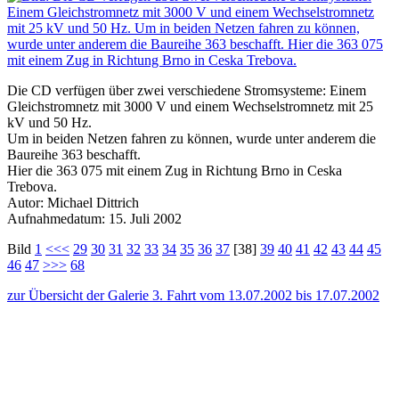
Die CD verfügen über zwei verschiedene Stromsysteme: Einem
Gleichstromnetz mit 3000 V und einem Wechselstromnetz mit 25
kV und 50 Hz.
Um in beiden Netzen fahren zu können, wurde unter anderem die
Baureihe 363 beschafft.
Hier die 363 075 mit einem Zug in Richtung Brno in Ceska
Trebova.
Autor: Michael Dittrich
Aufnahmedatum: 15. Juli 2002
Bild
1
<<<
29
30
31
32
33
34
35
36
37
[38]
39
40
41
42
43
44
45
46
47
>>>
68
zur Übersicht der Galerie 3. Fahrt vom 13.07.2002 bis 17.07.2002