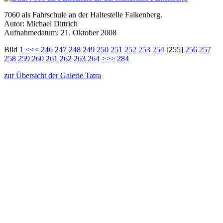
7060 als Fahrschule an der Haltestelle Falkenberg.
Autor: Michael Dittrich
Aufnahmedatum: 21. Oktober 2008
Bild
1
<<<
246
247
248
249
250
251
252
253
254
[255]
256
257
258
259
260
261
262
263
264
>>>
284
zur Übersicht der Galerie Tatra