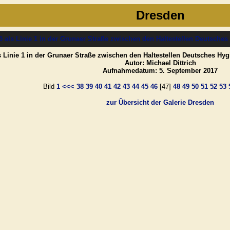
Dresden
s Linie 1 in der Grunaer Straße zwischen den Haltestellen Deutsches Hy
Autor: Michael Dittrich
Aufnahmedatum: 5. September 2017
Bild
1
<<<
38
39
40
41
42
43
44
45
46
[47]
48
49
50
51
52
53
zur Übersicht der Galerie Dresden