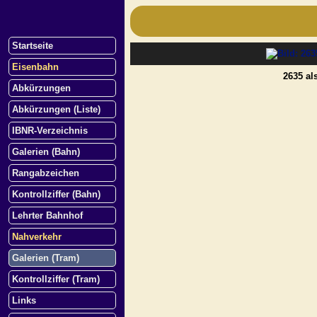
Startseite
Eisenbahn
2635 al
Abkürzungen
Abkürzungen (Liste)
IBNR-Verzeichnis
Galerien (Bahn)
Rangabzeichen
Kontrollziffer (Bahn)
Lehrter Bahnhof
Nahverkehr
Galerien (Tram)
Kontrollziffer (Tram)
Links