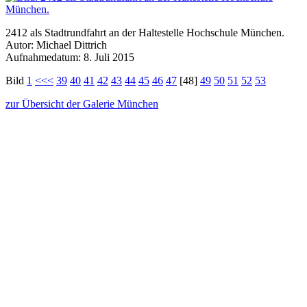
2412 als Stadtrundfahrt an der Haltestelle Hochschule München.
Autor: Michael Dittrich
Aufnahmedatum: 8. Juli 2015
Bild
1
<<<
39
40
41
42
43
44
45
46
47
[48]
49
50
51
52
53
zur Übersicht der Galerie München