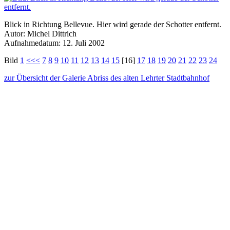
Blick in Richtung Bellevue. Hier wird gerade der Schotter entfernt.
Autor: Michel Dittrich
Aufnahmedatum: 12. Juli 2002
Bild
1
<<<
7
8
9
10
11
12
13
14
15
[16]
17
18
19
20
21
22
23
24
zur Übersicht der Galerie Abriss des alten Lehrter Stadtbahnhof