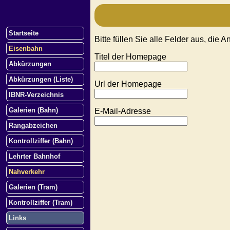
Startseite
Bitte füllen Sie alle Felder aus, die 
Eisenbahn
Titel der Homepage
Abkürzungen
Abkürzungen (Liste)
Url der Homepage
IBNR-Verzeichnis
Galerien (Bahn)
E-Mail-Adresse
Rangabzeichen
Kontrollziffer (Bahn)
Lehrter Bahnhof
Nahverkehr
Galerien (Tram)
Kontrollziffer (Tram)
Links