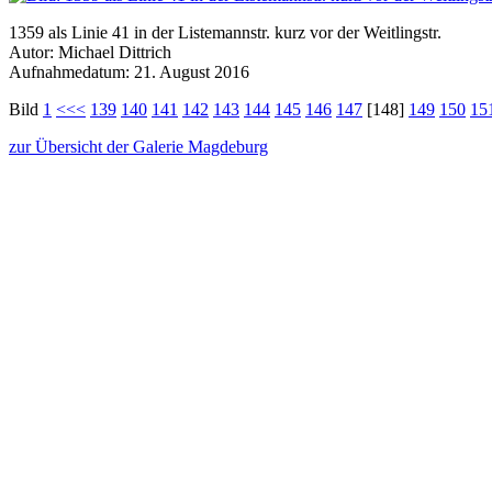
1359 als Linie 41 in der Listemannstr. kurz vor der Weitlingstr.
Autor: Michael Dittrich
Aufnahmedatum: 21. August 2016
Bild
1
<<<
139
140
141
142
143
144
145
146
147
[148]
149
150
15
zur Übersicht der Galerie Magdeburg