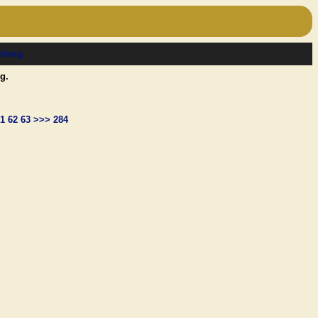
g.
1
62
63
>>>
284