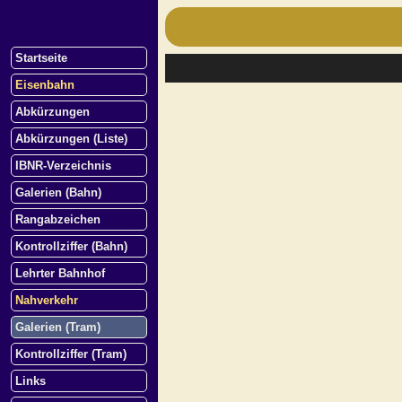
Startseite
Eisenbahn
Abkürzungen
Abkürzungen (Liste)
IBNR-Verzeichnis
Galerien (Bahn)
Rangabzeichen
Kontrollziffer (Bahn)
Lehrter Bahnhof
Nahverkehr
Galerien (Tram)
Kontrollziffer (Tram)
Links