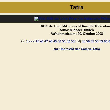
Tatra
6043 als Linie M4 an der Haltestelle Falkenber
Autor: Michael Dittrich
Aufnahmedatum: 20. Oktober 2008
Bild
1
<<<
45
46
47
48
49
50
51
52
53
[54]
55
56
57
58
59
60
6
zur Übersicht der Galerie Tatra